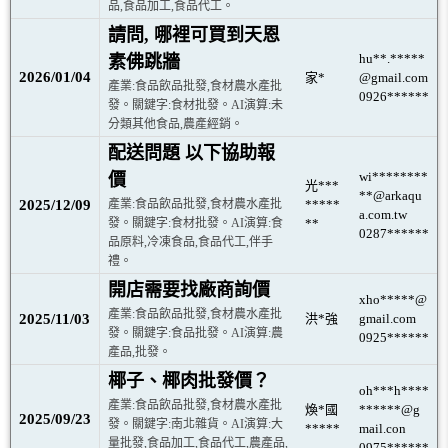
品,食品加工,食品代工。
請問, 哪裡可買到天恩
hu**.*****
素佛跳牆
2026/01/04
家*
@gmail.com
產業:食品飲品批發,食材農水產批
0926******
發。關鍵字:食材批發。AI演算:未
分類其他食品,農產經銷。
配送問題 以下協助報
wi********
價
光***
**@arkaqu
2025/12/09
產業:食品飲品批發,食材農水產批
*****
a.com.tw
發。關鍵字:食材批發。AI演算:食
**
0287******
品原料,冷凍食品,食品代工,伴手
禮。
開店需要找廠商詢價
xho*****@
產業:食品飲品批發,食材農水產批
2025/11/03
洪*強
gmail.com
發。關鍵字:食品批發。AI演算:農
0925******
產品,批發。
椰子、椰肉批發價？
oh***h****
產業:食品飲品批發,食材農水產批
煥*國
******@g
2025/09/23
發。關鍵字:南北雜貨。AI演算:大
*****
mail.con
量批發,食品加工,食品代工,農產品,
0975******