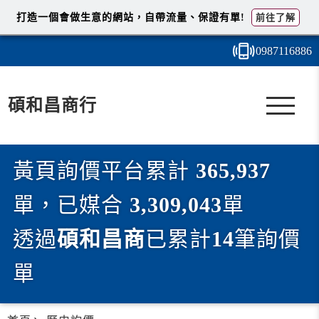
打造一個會做生意的網站，自帶流量、保證有單!
前往了解
0987
1
1
6
886
碩和昌商行
黃頁詢價平台累計
365,937
單，已媒合
3,309,043
單
透過
碩和昌商
已累計
14
筆詢價
單