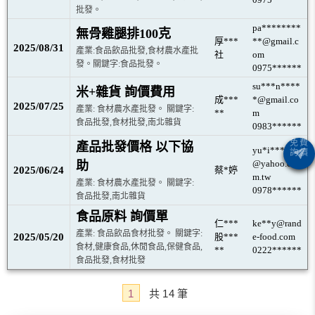
批發。
pa********
無骨雞腿排100克
厚***
**@gmail.c
2025/08/31
產業:食品飲品批發,食材農水產批
社
om
發。關鍵字:食品批發。
0975******
su***n****
米+雜貨 詢價費用
成***
*@gmail.co
2025/07/25
產業: 食材農水產批發。 關鍵字:
**
m
食品批發,食材批發,南北雜貨
0983******
產品批發價格 以下協
yu*i*****
@yahoo.co
助
2025/06/24
蔡*婷
m.tw
產業: 食材農水產批發。 關鍵字:
0978******
食品批發,南北雜貨
食品原料 詢價單
仁***
ke**y@rand
產業: 食品飲品食材批發。 關鍵字:
2025/05/20
股***
e-food.com
食材,健康食品,休閒食品,保健食品,
**
0222******
食品批發,食材批發
1
共
14
筆