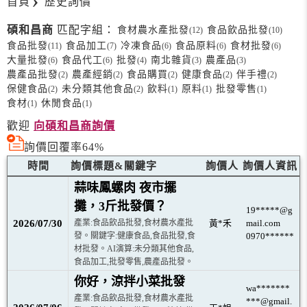
首頁
歷史詢價
碩和昌商
匹配字組：
食材農水產批發
食品飲品批發
(12)
(10)
食品批發
食品加工
冷凍食品
食品原料
食材批發
(11)
(7)
(6)
(6)
(6)
大量批發
食品代工
批發
南北雜貨
農產品
(6)
(6)
(4)
(3)
(3)
農產品批發
農產經銷
食品購買
健康食品
伴手禮
(2)
(2)
(2)
(2)
(2)
保健食品
未分類其他食品
飲料
原料
批發零售
(2)
(2)
(1)
(1)
(1)
食材
休閒食品
(1)
(1)
歡迎
向碩和昌商詢價
詢價回覆率64%
時間
詢價標題&關鍵字
詢價人
詢價人資訊
蒜味鳳螺肉 夜市擺
攤，3斤批發價？
19*****@g
2026/07/30
產業:食品飲品批發,食材農水產批
黃*禾
mail.com
發。關鍵字:健康食品,食品批發,食
0970******
材批發。AI演算:未分類其他食品,
食品加工,批發零售,農產品批發。
你好，涼拌小菜批發
wa*******
產業:食品飲品批發,食材農水產批
***@gmail.