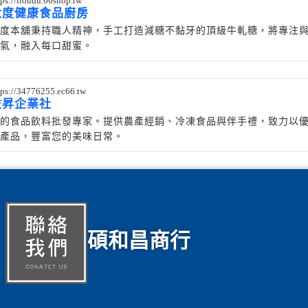
tps://lioudu.66shop.tw
六度健康食品廚房
度本舖秉持職人精神，手工打造減糖不黏牙的頂級牛軋糖，將專注
氣，融入每口甜蜜。
tps://34776255.ec66.tw
益昇企業社
的食品飲料批發專家。提供農產經銷、冷凍食品與伴手禮，致力以
產品，豐富您的美味日常。
碩和昌商行