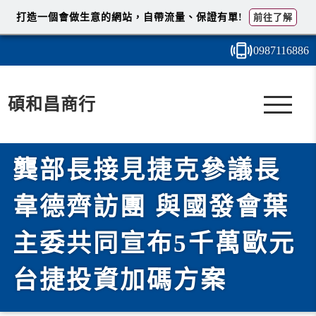
打造一個會做生意的網站，自帶流量、保證有單!
前往了解
0987
1
1
6
886
碩和昌商行
龔部長接見捷克參議長
韋德齊訪團 與國發會葉
主委共同宣布5千萬歐元
台捷投資加碼方案