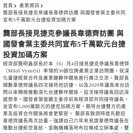
首頁
產業資訊
龔部長接見捷克參議長韋德齊訪團 與國發會葉主委共同
宣布5千萬歐元台捷投資加碼方案
龔部長接見捷克參議長韋德齊訪團 與
國發會葉主委共同宣布5千萬歐元台捷
投資加碼方案
經濟部龔明鑫部長於本（6）月4日接見捷克參議長韋德齊
（Miloš Vystrčil）率領的30餘位跨產業企業訪問團，就深
化臺捷經貿合作及產業鏈夥伴關係進行廣泛交流。龔部長
細數韋德齊議長四次接待他訪捷，以及2020年議長來台訪
問以來積極推動深化台捷夥伴關係，這次接待議長回訪深
感榮幸。國發會葉俊顯主委亦前來經濟部共同接待議長，
並宣布5,000萬歐元的捷克加碼方案，期待台捷雙方的產
業及投資合作關係將會更緊密。 龔部長致詞時首先歡迎
韋德齊議長再次訪臺，強調自己六年來見證韋德齊議長在
推動台捷航空直航、金融機構落地布拉格成立辦事處，雙