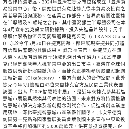
方合作持續增溫。2024年臺灣在捷克布拉格成立「臺灣貿
易投資中心」後，開始提供有意赴捷克從事貿易及投資之
業者專業諮詢服務。在產業合作部分，各界高度關注臺捷
在半導體及AI領域之合作，其中臺灣振生半導體公司在本
年4月宣布捷克設立研發據點，投入先進晶片設計；另半
導體化學品物流公司愛豐通運捷克公司（i-TRANS Globa
l）亦於今年5月20日在捷克開幕，都是展現臺捷共同打造
可信賴供應鏈的具體成果。 龔部長表示，臺捷雙方在無
人機、AI及智慧城市等領域也深具合作潛力。2025年捷
克已經是臺灣無人機非常重要的出口市場。臺灣在全球伺
服器供應鏈扮演關鍵角色，而捷克正積極參與歐盟AI超級
工廠計畫（Gigafactory），雙方有很大的合作空間。此外
捷克今年3月籌組由43位來自捷克官方及民間企業代表團
訪臺，出席「2026智慧城市展」，是近年來捷克參與我智
慧城市展最具規模與代表性的訪團，未來雙方將持續推動
智慧城市解決方案及新創概念測試合作，促進新創產業應
用落地，深化臺捷智慧城市產業夥伴關係。 此次韋德齊
訪團另一亮點為國家發展委員會葉俊顯主委宣布中東歐投
資基金將再加碼匡列5,000萬歐元，供有意投資捷克之企