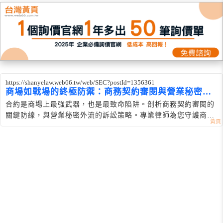
https://shanyelaw.web66.tw/web/SEC?postId=1356361
商場如戰場的終極防禦：商務契約審閱與營業秘密保
衛戰
合約是商場上最強武器，也是最致命陷阱。剖析商務契約審閱的
關鍵防線，與營業秘密外流的訴訟策略。專業律師為您守護商業
利益與核心技術。