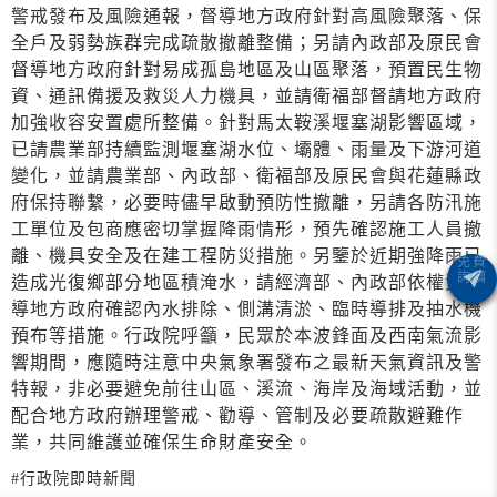
警戒發布及風險通報，督導地方政府針對高風險聚落、保
全戶及弱勢族群完成疏散撤離整備；另請內政部及原民會
督導地方政府針對易成孤島地區及山區聚落，預置民生物
資、通訊備援及救災人力機具，並請衛福部督請地方政府
加強收容安置處所整備。針對馬太鞍溪堰塞湖影響區域，
已請農業部持續監測堰塞湖水位、壩體、雨量及下游河道
變化，並請農業部、內政部、衛福部及原民會與花蓮縣政
府保持聯繫，必要時儘早啟動預防性撤離，另請各防汛施
工單位及包商應密切掌握降雨情形，預先確認施工人員撤
離、機具安全及在建工程防災措施。另鑒於近期強降雨已
造成光復鄉部分地區積淹水，請經濟部、內政部依權責督
導地方政府確認內水排除、側溝清淤、臨時導排及抽水機
預布等措施。行政院呼籲，民眾於本波鋒面及西南氣流影
響期間，應隨時注意中央氣象署發布之最新天氣資訊及警
特報，非必要避免前往山區、溪流、海岸及海域活動，並
配合地方政府辦理警戒、勸導、管制及必要疏散避難作
業，共同維護並確保生命財產安全。
#行政院即時新聞