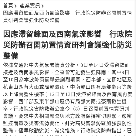
首頁
產業資訊
因應滯留鋒面及西南氣流影響 行政院災防辦召開前置情
資研判會議強化防災整備
因應滯留鋒面及西南氣流影響 行政院
災防辦召開前置情資研判會議強化防災
整備
依據交通部中央氣象署情資分析，8日至14日受滯留鋒面
接近及西南季風影響，全臺皆可能發生強降雨，其中9日
至10日為本波降雨衝擊最劇烈期間，西半部、宜蘭地區及
花東山區有大雨或局部豪雨，中南部山區有局部豪雨等級
以上降雨發生機率；12日至13日受滯留鋒面及西南風再度
影響，西半部及東半部山區仍有局部大雨或豪雨發生機
率。行政院災害防救辦公室今（8）日召開前置情資研判
會議，要求中央相關部會與地方政府保持密切聯繫，嚴密
監控雨量及災害潛勢變化，針對高災害潛勢區加強預防性
整備，儘早啟動避災、減災措施。行政院災防辦指出，已