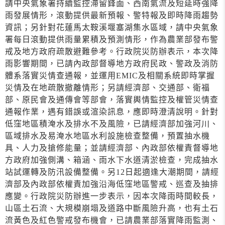
請中央氣象署持續監控滯留鋒面、西南氣流及短延時強降
雨發展情形，滾動提供最新預報、警特報及即時降雨趨勢
資訊；另針對花蓮馬太鞍溪堰塞湖集水區域，請中央氣象
署每日滾動提供雨量累積及預測情形，作為農業部發布警
戒及地方政府疏散避難參考。行政院災防辦表示，本次降
雨影響期間，已請內政部督導地方政府民政、警政及消防
體系落實災情查通報，並運用EMIC及相關系統即時掌握
災情及在地疏散撤離情形；另請經濟部、交通部、衛福
部、原民會及通傳會等部會，落實輿情監控及權管災情查
通報作業，遇有錯誤或渲染訊息，應即時澄清說明。針對
低窪地區積淹水及排水不及風險，已請經濟部加強河川、
區域排水及易淹水地區水利設施檢查整備，預置抽水機
具、人力及搶修能量；並請經濟部、內政部依權責督導地
方政府加強側溝、箱涵、雨水下水道清淤檢查，完成抽水
站試運轉及防汛設備整備。另12日起適逢大潮期間，請經
濟部及內政部依權責加強沿海低窪地區警戒、巡查及抽排
應變。行政院災防辦進一步表示，因本次降雨時間較長，
山區土石流、大規模崩塌及道路中斷風險升高，也有土石
流黃色及紅色警戒發布機會，已請農業部落實降雨監測、