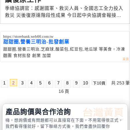
季總協調官：感謝國軍、救災人員、全國志工全力投入
救災 災後復原達階段性成果 今日起中央協調會報接手
後續復原工作
https://storebank.web66.com.tw
甜甜圈,營養三明治-批發創業
甜甜圈,營養三明治,芝麻球,酸菜包,紅豆包,地瓜球 等美食，冷凍
麵團 食材批發 創業 加盟
1
2
3
4
5
6
7
8
9
10
共
253
筆
下10頁
16
頁
產品詢價與合作洽詢
嗨，想詢價或有問題都可以直接寫在下面，不用寫得很正式，
我們看得懂就好，留下聯絡方式後，我們會盡快回覆你