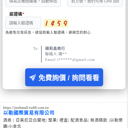
認證碼
為避免垃圾訊息，請協助輸入驗證碼，謝謝您的耐心
To:
碩和昌商行
聯絡人:陳**
Email:i******@gmail.com
免費詢價 / 詢問看看
https://jirehmall.tw66.com.tw
以勒國際貿易有限公司
酒商 | 亞美尼亞白蘭地| 堅果| 禮盒| 配酒食品| 無酒精飲 |以勒樂
購|小幸念