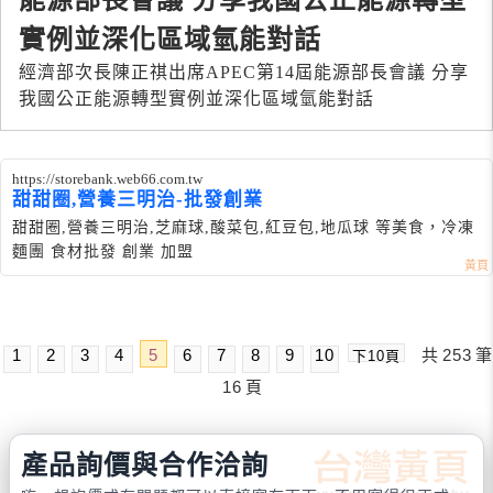
能源部長會議 分享我國公正能源轉型
實例並深化區域氫能對話
經濟部次長陳正祺出席APEC第14屆能源部長會議 分享
我國公正能源轉型實例並深化區域氫能對話
https://storebank.web66.com.tw
甜甜圈,營養三明治-批發創業
甜甜圈,營養三明治,芝麻球,酸菜包,紅豆包,地瓜球 等美食，冷凍
麵團 食材批發 創業 加盟
1
2
3
4
5
6
7
8
9
10
共
253
筆
下10頁
16
頁
產品詢價與合作洽詢